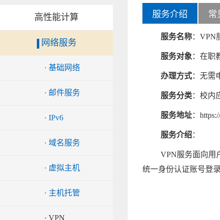
服务介绍
常
高性能计算
服务名称
：VPN
网络服务
服务对象
：在职
· 基础网络
办理方式
：无需
· 邮件服务
服务分类
：校内
服务地址
：https:/
· IPv6
服务介绍
：
· 域名服务
VPN服务面向用
· 虚拟主机
统一身份认证账号登
· 主机托管
· VPN